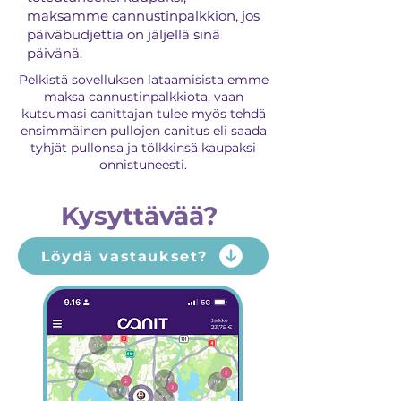
maksamme cannustinpalkkion, jos
päiväbudjettia on jäljellä sinä
päivänä.
Pelkistä sovelluksen lataamisista emme
maksa cannustinpalkkiota, vaan
kutsumasi canittajan tulee myös tehdä
ensimmäinen pullojen canitus eli saada
tyhjät pullonsa ja tölkkinsä kaupaksi
onnistuneesti.
Kysyttävää?
Löydä vastaukset?