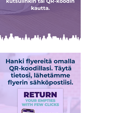
kutsulinkin tai QR-koodin
kautta.
Hanki flyereitä omalla
QR-koodillasi. Täytä
tietosi, lähetämme
flyerin sähköpostiisi.