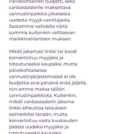
Päiväkohtainen budjetti, sekä
canbassodorille maksettava
cannustinpalkkio jokaisesta
uudesta myyjä-canittajasta.
Saatamme vaihdella näitä
summia kulloinkin vallitsevan
markkinatilanteen mukaan.
Mikäli jakamasi linkki tai koodi
konvertoituu myyjäksi ja
toteutuneeksi kaupaksi, mutta
päiväkohtaisessa
cannustinjärjestelmässä ei ole
budjettia sinä päivänä enää jäljellä,
niin emme maksa tällöin
cannustinpalkkiota. Kuitenkin,
mikäli canbassadorin jakama
linkki aiheuttaa latauksen
esimerkiksi tänään, mutta
konvertoituu vasta kuukauden
päästä uudeksi myyjäksi ja
toteutuneeksi kaupaksi,