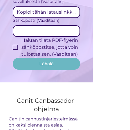
sovelluksesta
(Vaaditaan)
Sähköposti
(Vaaditaan)
Haluan tilata PDF-flyerin 
sähköpostitse, jotta voin 
tulostaa sen.
(Vaaditaan)
Lähetä
Canit Canbassador-
ohjelma
Canitin cannustinjärjestelmässä
on kaksi olennaista asiaa.