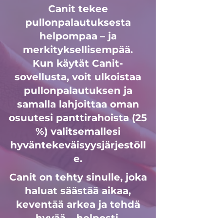
Canit tekee
pullonpalautuksesta
helpompaa – ja
merkityksellisempää.
Kun käytät Canit-
sovellusta, voit ulkoistaa
pullonpalautuksen ja
samalla lahjoittaa oman
osuutesi panttirahoista (25
%) valitsemallesi
hyväntekeväisyysjärjestöll
e.
Canit on tehty sinulle, joka
haluat säästää aikaa,
keventää arkea ja tehdä