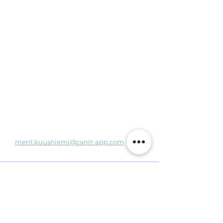
ja ennen kaikkea, lisää hyvää
maailmaan.
Etsitkö uutta tapaa
varainkeruuseen?
Canit tarjoaa järjestöille modernin ja
vastuullisen tavan kerätä varoja.
Pullopanttilahjoitusten avulla
varainkeruu muuttuu ekologiseksi,
jatkuvaksi ja helposti osallistuttavaksi.
Jos edustat järjestöä ja haluaisitte
mukaan Canitin yhteistyöhön, ota
yhteyttä:
merit.kuusniemi@canit-app.com
FAQ