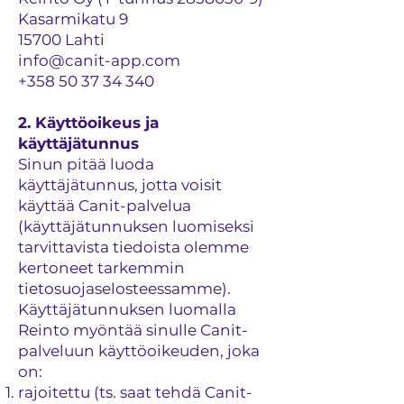
Kasarmikatu 9
15700 Lahti
info@canit-app.com
+358 50 37 34 340
2. Käyttöoikeus ja
käyttäjätunnus
Sinun pitää luoda
käyttäjätunnus, jotta voisit
käyttää Canit-palvelua
(käyttäjätunnuksen luomiseksi
tarvittavista tiedoista olemme
kertoneet tarkemmin
tietosuojaselosteessamme).
Käyttäjätunnuksen luomalla
Reinto myöntää sinulle Canit-
palveluun käyttöoikeuden, joka
on:
rajoitettu (ts. saat tehdä Canit-