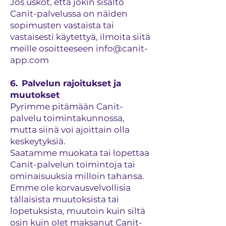
Jos uskot, että jokin sisältö
Canit-palvelussa on näiden
sopimusten vastaista tai
vastaisesti käytettyä, ilmoita siitä
meille osoitteeseen
info@canit-
app.com
6. Palvelun rajoitukset ja
muutokset
Pyrimme pitämään Canit-
palvelu toimintakunnossa,
mutta siinä voi ajoittain olla
keskeytyksiä.
Saatamme muokata tai lopettaa
Canit-palvelun toimintoja tai
ominaisuuksia milloin tahansa.
Emme ole korvausvelvollisia
tällaisista muutoksista tai
lopetuksista, muutoin kuin siltä
osin kuin olet maksanut Canit-