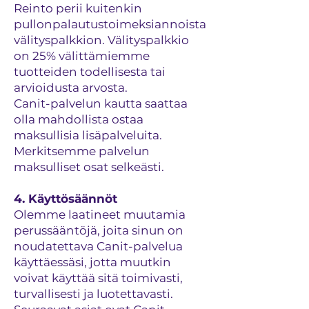
Reinto perii kuitenkin
pullonpalautustoimeksiannoista
välityspalkkion. Välityspalkkio
on 25% välittämiemme
tuotteiden todellisesta tai
arvioidusta arvosta.
Canit-palvelun kautta saattaa
olla mahdollista ostaa
maksullisia lisäpalveluita.
Merkitsemme palvelun
maksulliset osat selkeästi.
4. Käyttösäännöt
Olemme laatineet muutamia
perussääntöjä, joita sinun on
noudatettava Canit-palvelua
käyttäessäsi, jotta muutkin
voivat käyttää sitä toimivasti,
turvallisesti ja luotettavasti.