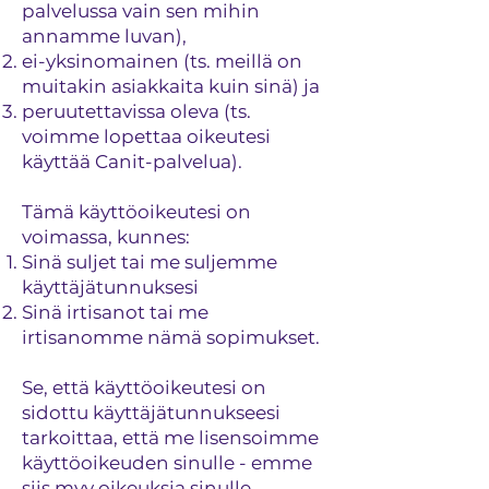
palvelussa vain sen mihin
annamme luvan),
ei-yksinomainen (ts. meillä on
muitakin asiakkaita kuin sinä) ja
peruutettavissa oleva (ts.
voimme lopettaa oikeutesi
käyttää Canit-palvelua).
Tämä käyttöoikeutesi on
voimassa, kunnes:
Sinä suljet tai me suljemme
käyttäjätunnuksesi
Sinä irtisanot tai me
irtisanomme nämä sopimukset.
Se, että käyttöoikeutesi on
sidottu käyttäjätunnukseesi
tarkoittaa, että me lisensoimme
käyttöoikeuden sinulle - emme
siis myy oikeuksia sinulle.