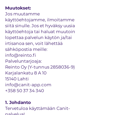
Muutokset:
Jos muutamme
käyttöehtojamme, ilmoitamme
siitä sinulle. Jos et hyväksy uusia
käyttöehtoja tai haluat muutoin
lopettaa palvelun käytön ja/tai
irtisanoa sen, voit lähettää
sähköpostia meille:
info@reinto.fi
Palveluntarjoaja:
Reinto Oy (Y-tunnus 2858036-9)
Karjalankatu 8 A 10
15140 Lahti
info@canit-app.com
+358 50 37 34 340
1. Johdanto
Tervetuloa käyttämään Canit-
palvelua!