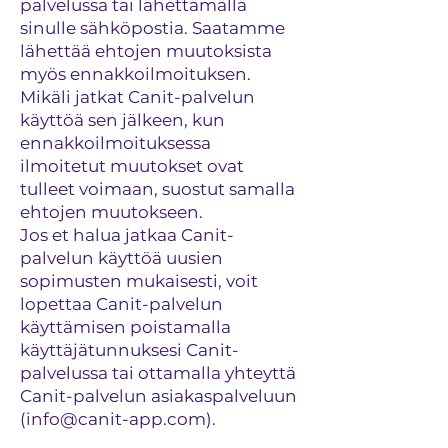
palvelussa tai lähettämällä
sinulle sähköpostia. Saatamme
lähettää ehtojen muutoksista
myös ennakkoilmoituksen.
Mikäli jatkat Canit-palvelun
käyttöä sen jälkeen, kun
ennakkoilmoituksessa
ilmoitetut muutokset ovat
tulleet voimaan, suostut samalla
ehtojen muutokseen.
Jos et halua jatkaa Canit-
palvelun käyttöä uusien
sopimusten mukaisesti, voit
lopettaa Canit-palvelun
käyttämisen poistamalla
käyttäjätunnuksesi Canit-
palvelussa tai ottamalla yhteyttä
Canit-palvelun asiakaspalveluun
(
info@canit-app.com
).