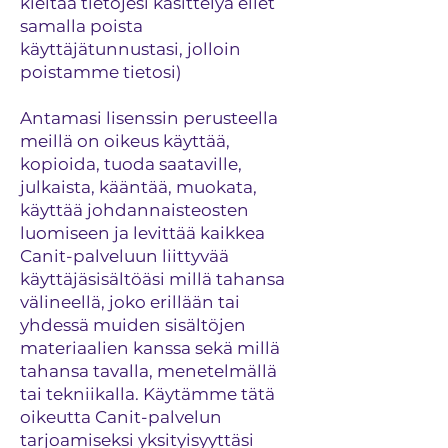
kieltää tietojesi käsittelyä ellet
samalla poista
käyttäjätunnustasi, jolloin
poistamme tietosi)
Antamasi lisenssin perusteella
meillä on oikeus käyttää,
kopioida, tuoda saataville,
julkaista, kääntää, muokata,
käyttää johdannaisteosten
luomiseen ja levittää kaikkea
Canit-palveluun liittyvää
käyttäjäsisältöäsi millä tahansa
välineellä, joko erillään tai
yhdessä muiden sisältöjen
materiaalien kanssa sekä millä
tahansa tavalla, menetelmällä
tai tekniikalla. Käytämme tätä
oikeutta Canit-palvelun
tarjoamiseksi yksityisyyttäsi