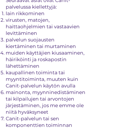
Seuraavat asiat ovat Canit-
palvelussa kiellettyjä:
lain rikkominen
virusten, matojen,
haittaohjelmien tai vastaavien
levittäminen
palvelun suojausten
kiertäminen tai murtaminen
muiden käyttäjien kiusaaminen,
häiriköinti ja roskapostin
lähettäminen
kaupallinen toiminta tai
myyntitoiminta, muuten kuin
Canit-palvelun käytön avulla
mainonta, myynninedistäminen
tai kilpailujen tai arvontojen
järjestäminen, jos me emme ole
niitä hyväksyneet
Canit-palvelun tai sen
komponenttien toiminnan