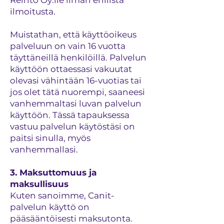
Reinto Oy:lle ilman erillistä
ilmoitusta.
Muistathan, että käyttöoikeus
palveluun on vain 16 vuotta
täyttäneillä henkilöillä. Palvelun
käyttöön ottaessasi vakuutat
olevasi vähintään 16-vuotias tai
jos olet tätä nuorempi, saaneesi
vanhemmaltasi luvan palvelun
käyttöön. Tässä tapauksessa
vastuu palvelun käytöstäsi on
paitsi sinulla, myös
vanhemmallasi.
3. Maksuttomuus ja
maksullisuus
Kuten sanoimme, Canit-
palvelun käyttö on
pääsääntöisesti maksutonta.