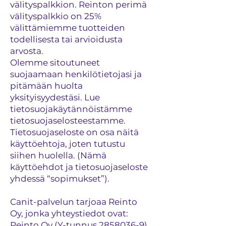
välityspalkkion. Reinton perimä
välityspalkkio on 25%
välittämiemme tuotteiden
todellisesta tai arvioidusta
arvosta.
Olemme sitoutuneet
suojaamaan henkilötietojasi ja
pitämään huolta
yksityisyydestäsi. Lue
tietosuojakäytännöistämme
tietosuojaselosteestamme.
Tietosuojaseloste on osa näitä
käyttöehtoja, joten tutustu
siihen huolella. (Nämä
käyttöehdot ja tietosuojaseloste
yhdessä “sopimukset”).
Canit-palvelun tarjoaa Reinto
Oy, jonka yhteystiedot ovat:
Reinto Oy (Y-tunnus 2858036-9)