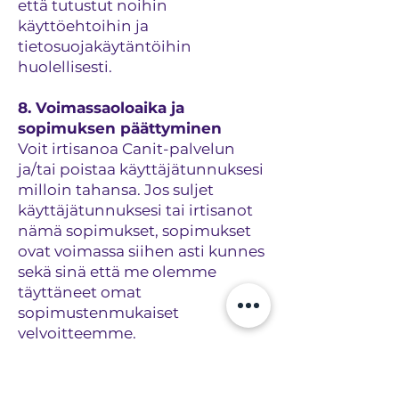
että tutustut noihin
käyttöehtoihin ja
tietosuojakäytäntöihin
huolellisesti.
8. Voimassaoloaika ja
sopimuksen päättyminen
Voit irtisanoa Canit-palvelun
ja/tai poistaa käyttäjätunnuksesi
milloin tahansa. Jos suljet
käyttäjätunnuksesi tai irtisanot
nämä sopimukset, sopimukset
ovat voimassa siihen asti kunnes
sekä sinä että me olemme
täyttäneet omat
sopimustenmukaiset
velvoitteemme.
Me poistamme tai muutoin
tuhoamme sinua koskevat
tiedot, kun irtisanot Canit-