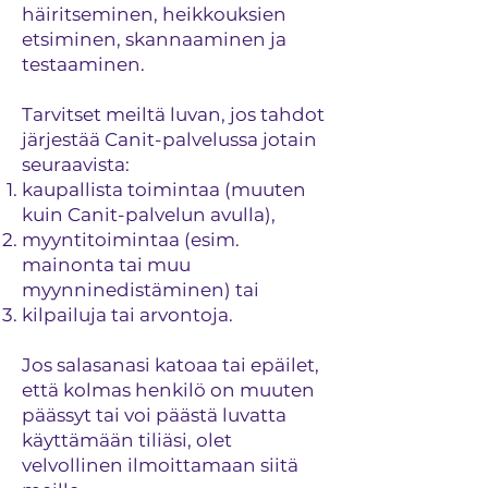
häiritseminen, heikkouksien
etsiminen, skannaaminen ja
testaaminen.
Tarvitset meiltä luvan, jos tahdot
järjestää Canit-palvelussa jotain
seuraavista:
kaupallista toimintaa (muuten
kuin Canit-palvelun avulla),
myyntitoimintaa (esim.
mainonta tai muu
myynninedistäminen) tai
kilpailuja tai arvontoja.
Jos salasanasi katoaa tai epäilet,
että kolmas henkilö on muuten
päässyt tai voi päästä luvatta
käyttämään tiliäsi, olet
velvollinen ilmoittamaan siitä