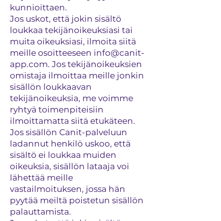
kunnioittaen.
Jos uskot, että jokin sisältö
loukkaa tekijänoikeuksiasi tai
muita oikeuksiasi, ilmoita siitä
meille osoitteeseen
info@canit-
app.com
. Jos tekijänoikeuksien
omistaja ilmoittaa meille jonkin
sisällön loukkaavan
tekijänoikeuksia, me voimme
ryhtyä toimenpiteisiin
ilmoittamatta siitä etukäteen.
Jos sisällön Canit-palveluun
ladannut henkilö uskoo, että
sisältö ei loukkaa muiden
oikeuksia, sisällön lataaja voi
lähettää meille
vastailmoituksen, jossa hän
pyytää meiltä poistetun sisällön
palauttamista.